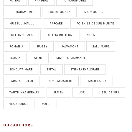
FOTBAL
HANDBAL
IPJ MARAMURES
ISU MARAMURES
LOC DE MUNCA
MARAMURES
MUZEUL SATULUI
PARCARE
POIENILE DE SUB MUNTE
POLITIA LOCALA
POLITIA RUTIERA
RECEA
ROMANIA
RUGBY
SALVAMONT
SATU MARE
SCOALA
SEINI
SIGHETU MARMATIEI
SOMCUTA MARE
SPITAL
STIINTA EXPLORARI
TARA CODRULUI
TARA LAPUSULUI
TARGU LAPUS
TAUTII MAGHERAUS
ULMENI
USR
VISEU DE SUS
VLAD DURUS
VOLEI
OUR AUTHORS