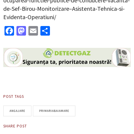
ocuparea-functiei-publice-de-conducere-vacanta-
de-Sef-Birou-Monitorizare–Asistenta-Tehnica-si-
Evidenta-Operatiuni/
Facebook
Mastodon
Email
Partajează
POST TAGS
ANGAJARE
PRIMARIABAIAMARE
SHARE POST