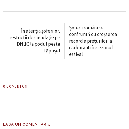
Șoferii români se
În atenția șoferilor,
confruntă cu creșterea
restricții de circulație pe
record a prețurilor la
DN 1C la podul peste
carburanți în sezonul
Lăpușel
estival
0 COMENTARII
LASA UN COMENTARIU