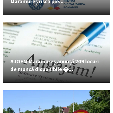
Maramureș riscă pie...
AJOFM Maramureș anunță 209 locuri
de muncă disponibile �...