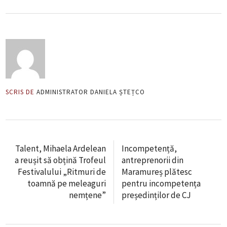
SCRIS DE
ADMINISTRATOR DANIELA ȘTEȚCO
Talent, Mihaela Ardelean
Incompetență,
a reușit să obțină Trofeul
antreprenorii din
Festivalului „Ritmuri de
Maramureș plătesc
toamnă pe meleaguri
pentru incompetența
nemțene”
președinților de CJ