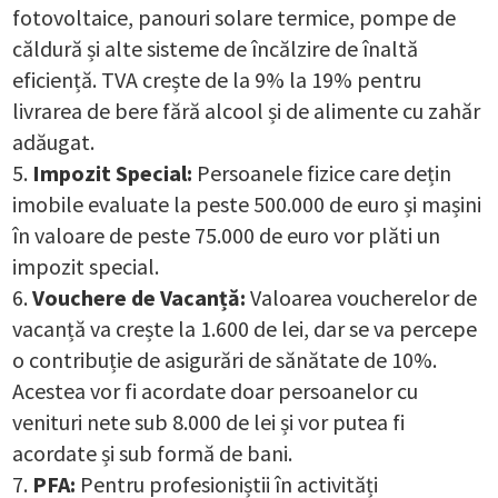
fotovoltaice, panouri solare termice, pompe de
căldură și alte sisteme de încălzire de înaltă
eficiență. TVA crește de la 9% la 19% pentru
livrarea de bere fără alcool și de alimente cu zahăr
adăugat.
Impozit Special:
Persoanele fizice care dețin
imobile evaluate la peste 500.000 de euro și mașini
în valoare de peste 75.000 de euro vor plăti un
impozit special.
Vouchere de Vacanță:
Valoarea voucherelor de
vacanță va crește la 1.600 de lei, dar se va percepe
o contribuție de asigurări de sănătate de 10%.
Acestea vor fi acordate doar persoanelor cu
venituri nete sub 8.000 de lei și vor putea fi
acordate și sub formă de bani.
PFA:
Pentru profesioniștii în activități