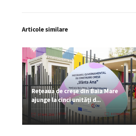
Articole similare
Rețeaua de creșe din Baia Mare
ajunge la cinci unități d...
ȘTIRI
0 COMENTARII
07 AUG. 2026