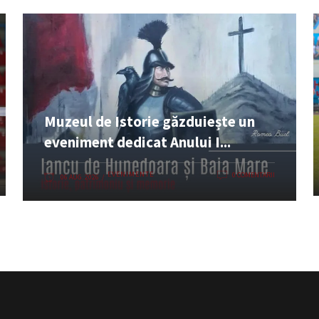
Muzeul de Istorie găzduiește un
eveniment dedicat Anului I...
EVENIMENTE
0 COMENTARII
06 AUG. 2026