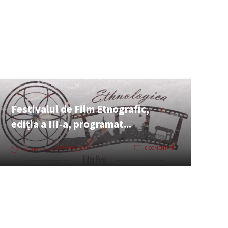
Festivalul de Film Etnografic,
ediția a III‑a, programat...
EVENIMENTE
0 COMENTARII
07 AUG. 2026