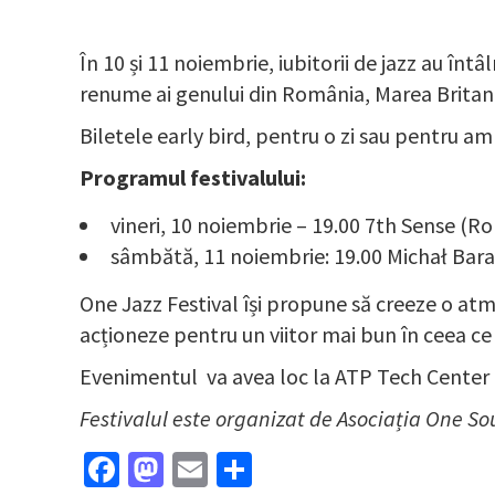
În 10 și 11 noiembrie, iubitorii de jazz au întâ
renume ai genului din România, Marea Britani
Biletele early bird, pentru o zi sau pentru am
Programul festivalului:
vineri, 10 noiembrie – 19.00 7th Sense (R
sâmbătă, 11 noiembrie: 19.00 Michał Bara
One Jazz Festival își propune să creeze o atm
acționeze pentru un viitor mai bun în ceea ce
Evenimentul va avea loc la ATP Tech Center (bd.
Festivalul este organizat de Asociația One So
Facebook
Mastodon
Email
Partajează