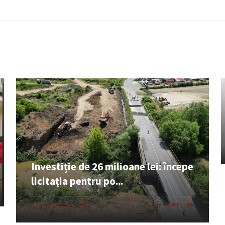
Investiție de 26 milioane lei: începe
licitația pentru po...
ȘTIRI
0 COMENTARII
07 AUG. 2026