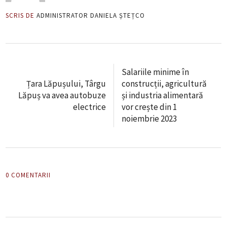
SCRIS DE
ADMINISTRATOR DANIELA ȘTEȚCO
Salariile minime în
Țara Lăpușului, Târgu
construcții, agricultură
Lăpuș va avea autobuze
și industria alimentară
electrice
vor crește din 1
noiembrie 2023
0 COMENTARII