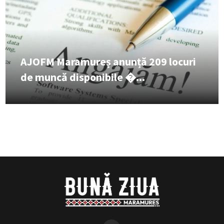
AJOFM Maramureș anunță 209 locuri
de muncă disponibile �...