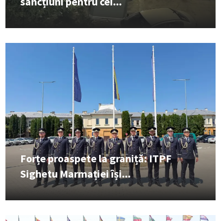
sancțiuni pentru cei...
Forțe proaspete la graniță: ITPF
Sighetu Marmației își...