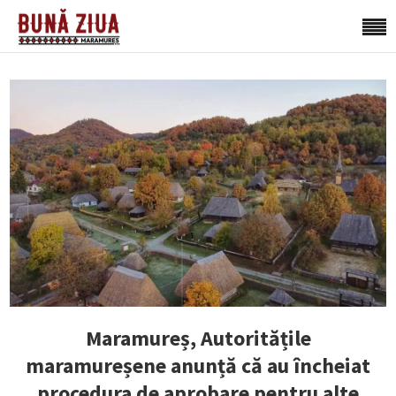
Maramureș, Autoritățile
maramureșene anunță că au încheiat
procedura de aprobare pentru alte