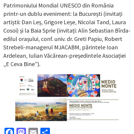
Patrimoniului Mondial UNESCO din România
printr-un dublu eveniment: la București (invitați
artiștii: Dan Leș, Grigore Leșe, Nicolai Tand, Laura
Cosoi) și la Baia Sprie (invitați: Alin Sebastian Bîrda-
edilul orașului, conf. univ. dr. Greti Papiu, Robert
Strebeli-managerul MJACABM, părintele Ioan
Ardelean, Iulian Văcărean-președintele Asociației
„E Ceva Bine”).
Facebook
Mastodon
Email
Partajează