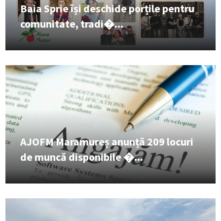
Baia Sprie își deschide porțile pentru
comunitate, tradi�...
AJOFM Maramureș anunță 209 locuri
de muncă disponibile �...