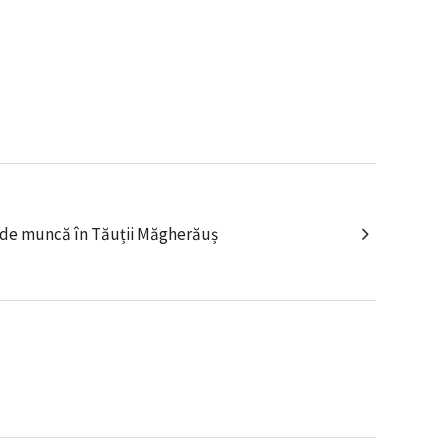
oi de muncă în Tăuții Măgherăuș