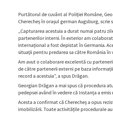
Purtătorul de cuvânt al Poliției Române, Geor
Cherecheș în orașul german Augsburg, scrie st
„Capturarea acestuia a durat numai patru zile.
partenerilor interni. În exterior am colaborat 
internațional a fost depistat în Germania. Ace
situații pentru predarea sa către România în 
Am avut o colaborare excelentă cu partenerii s
de către partenerii externi pe baza informați
record a acestuia”, a spus Drăgan.
Georgian Drăgan a mai spus că procedura atun
pedepsei având în vedere că Instanța a emis 
Acesta a confirmat că Cherecheș a opus rezist
imobilizării. Toate activitățile procedurale au