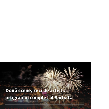
Două scene, zeci de artiști:
programul complet al Sărbăt...
EVENIMENTE
0 COMENTARII