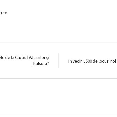
EȚCO
le de la Clubul Văcarilor și
În vecini, 500 de locuri n
Italsofa?