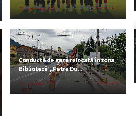
SPORT
0 COMENTARII
06 AUG. 2026
Conductă de gaze relocată în zona
Bibliotecii „Petre Du...
UTILE
0 COMENTARII
06 AUG. 2026