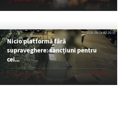
06 AUG. 2026
Nicio platformă fără
supraveghere: sancțiuni pentru
cei...
ȘTIRI
0 COMENTARII
06 AUG. 2026