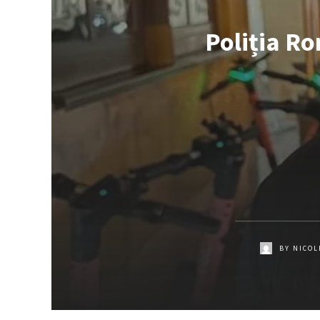
Poliția Ro
BY
NICOL