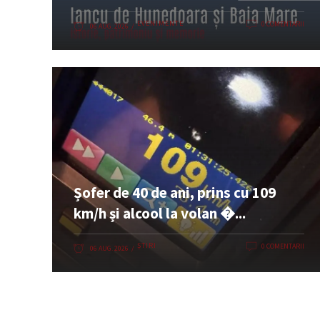
EVENIMENTE
0 COMENTARII
06 AUG. 2026
Șofer de 40 de ani, prins cu 109
km/h și alcool la volan �...
ȘTIRI
0 COMENTARII
06 AUG. 2026