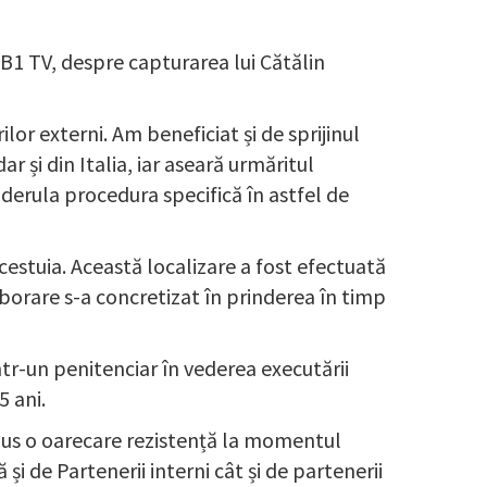
 B1 TV, despre capturarea lui Cătălin
or externi. Am beneficiat și de sprijinul
r și din Italia, iar aseară urmăritul
e derula procedura specifică în astfel de
acestuia. Această localizare a fost efectuată
aborare s-a concretizat în prinderea în timp
tr-un penitenciar în vederea executării
 ani.
opus o oarecare rezistență la momentul
și de Partenerii interni cât și de partenerii