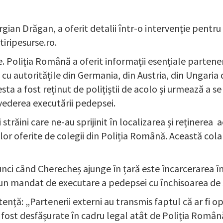
gian Drăgan, a oferit detalii într-o intervenție pentru
iripesurse.ro.
 Poliția Română a oferit informații esențiale parteneril
cu autoritățile din Germania, din Austria, din Ungaria da
sta a fost reținut de polițiștii de acolo și urmează a s
vederea executării pedepsei.
trăini care ne-au sprijinit în localizarea și reținerea 
ilor oferite de colegii din Poliția Română. Această col
ci când Cherecheș ajunge în țară este încarcerarea în
un mandat de executare a pedepsei cu închisoarea de 5
ență: „Partenerii externi au transmis faptul că ar fi 
 fost desfășurate în cadru legal atât de Poliția Română 