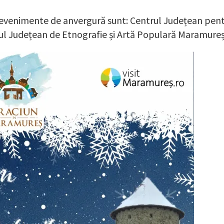
r evenimente de anvergură sunt: Centrul Județean pent
l Județean de Etnografie și Artă Populară Maramureș 