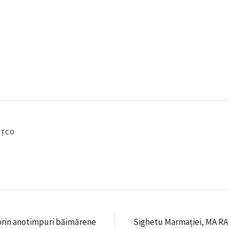
EȚCO
 prin anotimpuri băimărene
Sighetu Marmației, MA RA 