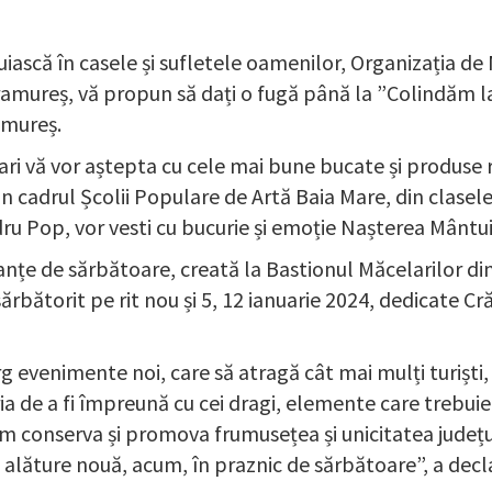
inuiască în casele și sufletele oamenilor, Organizația 
amureș, vă propun să dați o fugă până la ”Colindăm la
amureș.
ari vă vor aștepta cu cele mai bune bucate și produse r
din cadrul Școlii Populare de Artă Baia Mare, din clase
ru Pop, vor vesti cu bucurie și emoție Nașterea Mântui
nțe de sărbătoare, creată la Bastionul Măcelarilor din B
bătorit pe rit nou și 5, 12 ianuarie 2024, dedicate Crăc
rg evenimente noi, care să atragă cât mai mulți turiști,
a de a fi împreună cu cei dragi, elemente care trebui
em conserva și promova frumusețea și unicitatea județul
 se alăture nouă, acum, în praznic de sărbătoare”, a de