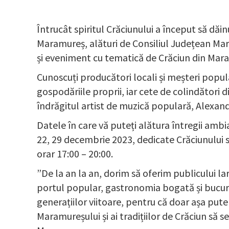
Întrucât spiritul Crăciunului a început să dă
Maramureș, alături de Consiliul Județean Mar
și eveniment cu tematică de Crăciun din Mar
Cunoscuți producători locali și meșteri popul
gospodăriile proprii, iar cete de colindători 
îndrăgitul artist de muzică populară, Alexand
Datele în care vă puteți alătura întregii ambia
22, 29 decembrie 2023, dedicate Crăciunului săr
orar 17:00 – 20:00.
”De la an la an, dorim să oferim publicului la
portul popular, gastronomia bogată și bucuri
generațiilor viitoare, pentru că doar așa put
Maramureșului și ai tradițiilor de Crăciun să