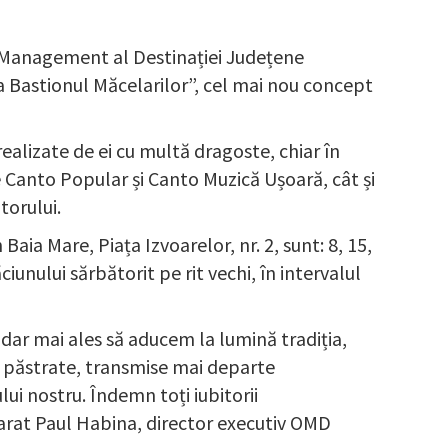
de Management al Destinației Județene
 Bastionul Măcelarilor”, cel mai nou concept
ealizate de ei cu multă dragoste, chiar în
le Canto Popular și Canto Muzică Ușoară, cât și
torului.
aia Mare, Piața Izvoarelor, nr. 2, sunt: 8, 15,
iunului sărbătorit pe rit vechi, în intervalul
 dar mai ales să aducem la lumină tradiția,
e păstrate, transmise mai departe
ui nostru. Îndemn toți iubitorii
clarat Paul Habina, director executiv OMD