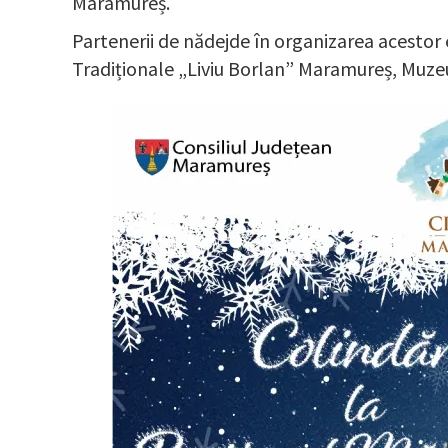
Maramureș.
Partenerii de nădejde în organizarea acesto
Tradiționale „Liviu Borlan” Maramureș, Muzeu