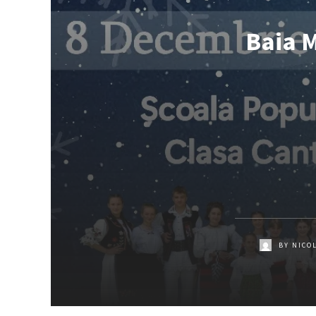
Baia M
BY
NICO