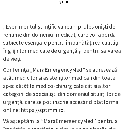
ȘTIRI
„Evenimentul științific va reuni profesioniști de
renume din domeniul medical, care vor aborda
subiecte esențiale pentru îmbunătățirea calității
îngrijirilor medicale de urgență și pentru salvarea
de vieți.
Conferința „MaraEmergencyMed” se adresează
atât medicilor și asistenților medicali din toate
specialitățile medico-chirurgicale cât și altor
categorii de specialiști din domeniul situațiilor de
urgență, care se pot înscrie accesând platforma
online:
https://sptmm.ro.
Vă așteptăm la ”MaraEmergencyMed” pentru a
împărtăși cunoștințe, a dezvolta colaborări și a