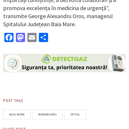
promova excelența în medicina de urgență”,
transmite George Alexandru Oros, managerul
Spitalului Județean Baia Mare.
Facebook
Mastodon
Email
Partajează
POST TAGS
BAIA MARE
MARAMURES
SPITAL