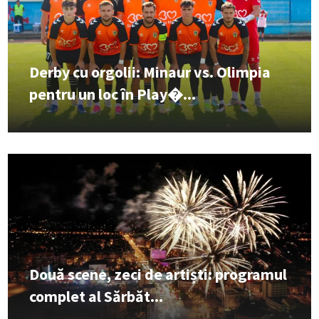
Derby cu orgolii: Minaur vs. Olimpia
pentru un loc în Play�...
Două scene, zeci de artiști: programul
complet al Sărbăt...