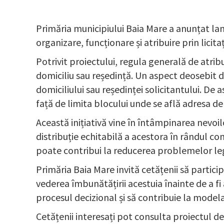
Primăria municipiului Baia Mare a anunțat la
organizare, funcționare și atribuire prin licita
Potrivit proiectului, regula generală de atri
domiciliu sau reședință. Un aspect deosebit d
domiciliului sau reședinței solicitantului. De
față de limita blocului unde se află adresa de
Această inițiativă vine în întâmpinarea nevoil
distribuție echitabilă a acestora în rândul co
poate contribui la reducerea problemelor lega
Primăria Baia Mare invită cetățenii să particip
vederea îmbunătățirii acestuia înainte de a f
procesul decizional și să contribuie la model
Cetățenii interesați pot consulta proiectul d