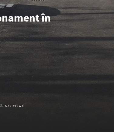
bonament în
629
VIEWS