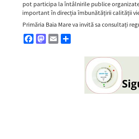
pot participa la întâlnirile publice organiza
important în direcția îmbunătățirii calității vi
Primăria Baia Mare va invită sa consultați r
Facebook
Mastodon
Email
Partajează