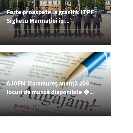
Forțe proaspete la graniță: ITPF
Sighetu Marmației își...
ȘTIRI
0 COMENTARII
06 AUG. 2026
AJOFM Maramureș anunță 209
locuri de muncă disponibile �...
ȘTIRI
0 COMENTARII
05 AUG. 2026