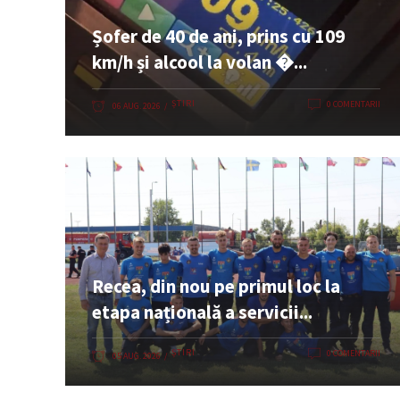
Șofer de 40 de ani, prins cu 109
km/h și alcool la volan �...
ȘTIRI
0 COMENTARII
06 AUG. 2026
Recea, din nou pe primul loc la
etapa națională a servicii...
ȘTIRI
0 COMENTARII
05 AUG. 2026