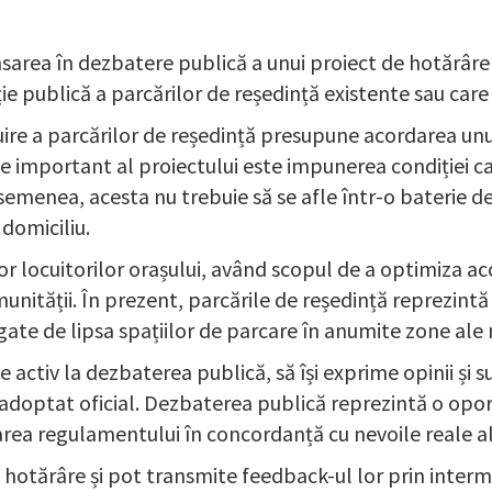
nsarea în dezbatere publică a unui proiect de hotărâ
ție publică a parcărilor de reședință existente sau care 
buire a parcărilor de reședință presupune acordarea un
e important al proiectului este impunerea condiției ca
 asemenea, acesta nu trebuie să se afle într-o baterie d
 domiciliu.
or locuitorilor orașului, având scopul de a optimiza acc
munității. În prezent, parcările de reședință reprezint
te de lipsa spațiilor de parcare în anumite zone ale 
e activ la dezbaterea publică, să își exprime opinii și s
i adoptat oficial. Dezbaterea publică reprezintă o opo
area regulamentului în concordanță cu nevoile reale ale
e hotărâre și pot transmite feedback-ul lor prin inter