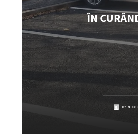
ÎN CURÂND:
BY
NICO