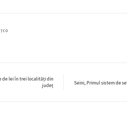
EȚCO
de lei în trei localități din
Seini, Primul sistem de s
județ