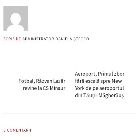
SCRIS DE
ADMINISTRATOR DANIELA ȘTEȚCO
Aeroport, Primul zbor
Fotbal, Răzvan Lazăr
fără escală spre New
revine la CS Minaur
York de pe aeroportul
din Tăuții-Măgherăuș
0 COMENTARII