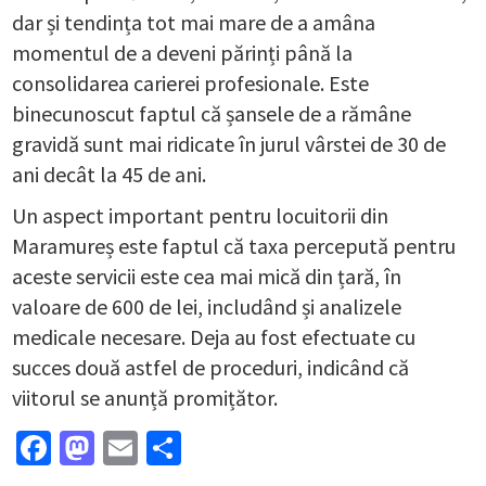
dar și tendința tot mai mare de a amâna
momentul de a deveni părinți până la
consolidarea carierei profesionale. Este
binecunoscut faptul că șansele de a rămâne
gravidă sunt mai ridicate în jurul vârstei de 30 de
ani decât la 45 de ani.
Un aspect important pentru locuitorii din
Maramureș este faptul că taxa percepută pentru
aceste servicii este cea mai mică din țară, în
valoare de 600 de lei, includând și analizele
medicale necesare. Deja au fost efectuate cu
succes două astfel de proceduri, indicând că
viitorul se anunță promițător.
Facebook
Mastodon
Email
Partajează