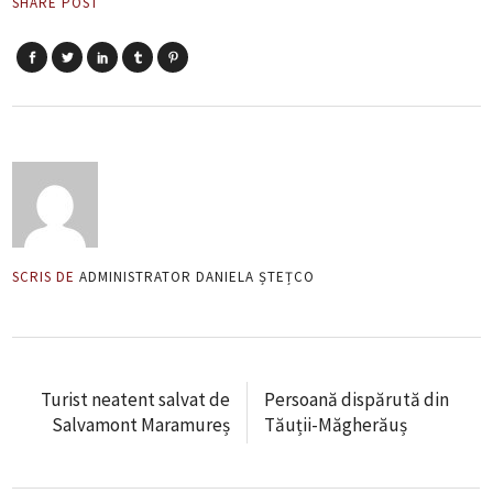
SHARE POST
SCRIS DE
ADMINISTRATOR DANIELA ȘTEȚCO
Turist neatent salvat de
Persoană dispărută din
Salvamont Maramureș
Tăuții-Măgherăuș