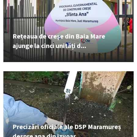
Rețeaua de creșe din Baia Mare
ajunge la cinci unități d...
Precizări oficiale ale DSP Maramureș
despre apa din izvoar...