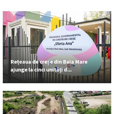
Rețeaua de creșe din Baia Mare
ajunge la cinci unități d...