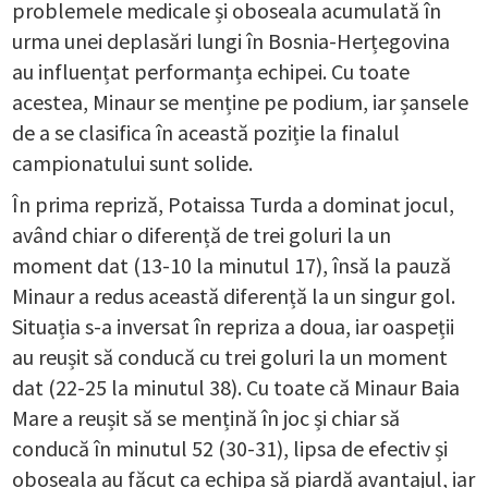
problemele medicale și oboseala acumulată în
urma unei deplasări lungi în Bosnia-Herțegovina
au influențat performanța echipei. Cu toate
acestea, Minaur se menține pe podium, iar șansele
de a se clasifica în această poziție la finalul
campionatului sunt solide.
În prima repriză, Potaissa Turda a dominat jocul,
având chiar o diferență de trei goluri la un
moment dat (13-10 la minutul 17), însă la pauză
Minaur a redus această diferență la un singur gol.
Situația s-a inversat în repriza a doua, iar oaspeții
au reușit să conducă cu trei goluri la un moment
dat (22-25 la minutul 38). Cu toate că Minaur Baia
Mare a reușit să se mențină în joc și chiar să
conducă în minutul 52 (30-31), lipsa de efectiv și
oboseala au făcut ca echipa să piardă avantajul, iar