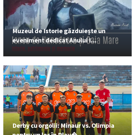
Muzeul de Istorie găzduiește un
eveniment dedicat Anului I...
Derby cu orgolii: Minaur vs. Olimpia
pentru un loc în Play�...