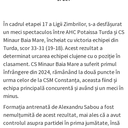
În cadrul etapei 17 a Ligii Zimbrilor, s-a desfășurat
un meci spectaculos între AHC Potaissa Turda și CS
Minaur Baia Mare, încheiat cu victoria echipei din
Turda, scor 33-31 (19-18). Acest rezultat a
determinat urcarea echipei clujene cu o poziție în
clasament. CS Minaur Baia Mare a suferit primul
înfrângere din 2024, rămânând la două puncte în
urma celor de la CSM Constanța, aceasta fiind și
echipa principală concurentă și având și un meci în
minus.
Formația antrenată de Alexandru Sabou a fost
nemulțumită de acest rezultat, mai ales că a avut
controlul asupra partidei în prima jumătate, însă