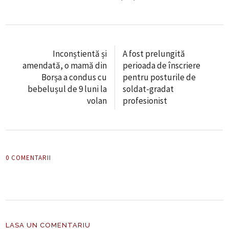
Inconștientă și
A fost prelungită
amendată, o mamă din
perioada de înscriere
Borșa a condus cu
pentru posturile de
bebelușul de 9 luni la
soldat-gradat
volan
profesionist
0 COMENTARII
LASA UN COMENTARIU