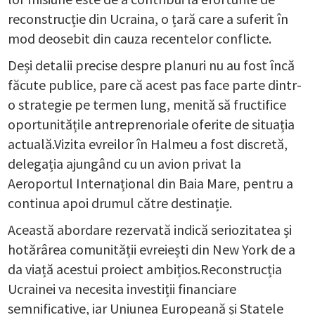
reconstrucție din Ucraina, o țară care a suferit în
mod deosebit din cauza recentelor conflicte.
Deși detalii precise despre planuri nu au fost încă
făcute publice, pare că acest pas face parte dintr-
o strategie pe termen lung, menită să fructifice
oportunitățile antreprenoriale oferite de situația
actuală.Vizita evreilor în Halmeu a fost discretă,
delegația ajungând cu un avion privat la
Aeroportul Internațional din Baia Mare, pentru a
continua apoi drumul către destinație.
Această abordare rezervată indică seriozitatea și
hotărârea comunității evreiești din New York de a
da viață acestui proiect ambițios.Reconstrucția
Ucrainei va necesita investiții financiare
semnificative, iar Uniunea Europeană și Statele