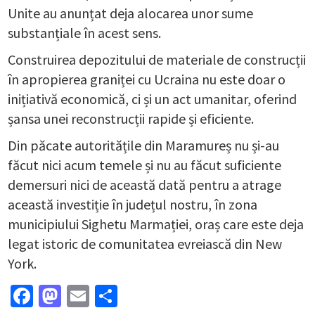
Unite au anunțat deja alocarea unor sume
substanțiale în acest sens.
Construirea depozitului de materiale de construcții
în apropierea graniței cu Ucraina nu este doar o
inițiativă economică, ci și un act umanitar, oferind
șansa unei reconstrucții rapide și eficiente.
Din păcate autoritățile din Maramureș nu și-au
făcut nici acum temele și nu au făcut suficiente
demersuri nici de această dată pentru a atrage
această investiție în județul nostru, în zona
municipiului Sighetu Marmației, oraș care este deja
legat istoric de comunitatea evreiască din New
York.
Facebook
Mastodon
Email
Partajează