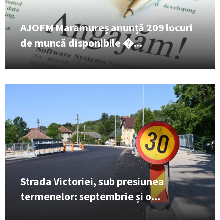
AJOFM Maramureș anunță 209 locuri
de muncă disponibile �...
Strada Victoriei, sub presiunea
termenelor: septembrie și o...