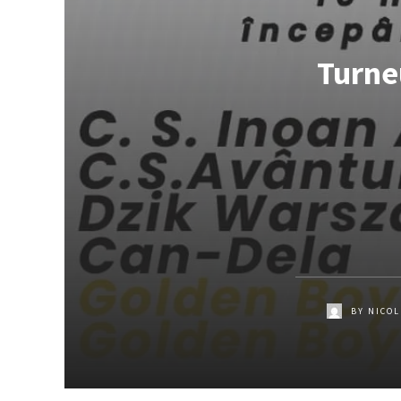
Turne
BY
NICOL