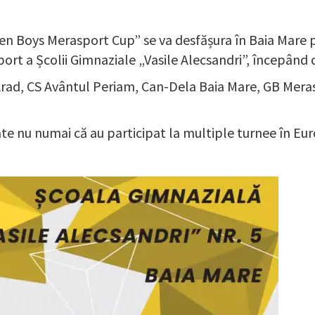
en Boys Merasport Cup” se va desfășura în Baia Mare p
port a Școlii Gimnaziale „Vasile Alecsandri”, începând c
n Arad, CS Avântul Periam, Can-Dela Baia Mare, GB Mer
ate nu numai că au participat la multiple turnee în Eur