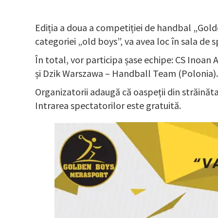
Ediția a doua a competiției de handbal „Gold
categoriei „old boys”, va avea loc în sala de s
În total, vor participa șase echipe: CS Inoa
și Dzik Warszawa – Handball Team (Polonia).
Organizatorii adaugă că oaspeții din străinăt
Intrarea spectatorilor este gratuită.