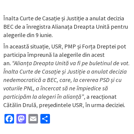
Înalta Curte de Casație și Justiție a anulat decizia
BEC de a înregistra Alianața Dreapta Unită pentru
alegerile din 9 iunie.
În această situație, USR, PMP și Forța Dreptei pot
participa împreună la alegerile din acest
an.
“Alianța Dreapta Unită va fi pe buletinul de vot.
Înalta Curte de Casație și Justiție a anulat decizia
nedemocratică a BEC, care, la cererea PSD și cu
voturile PNL, a încercat să ne împiedice să
participăm la alegeri în alianță”
, a reacționat
Cătălin Drulă, președintele USR, în urma deciziei.
Facebook
Mastodon
Email
Partajează