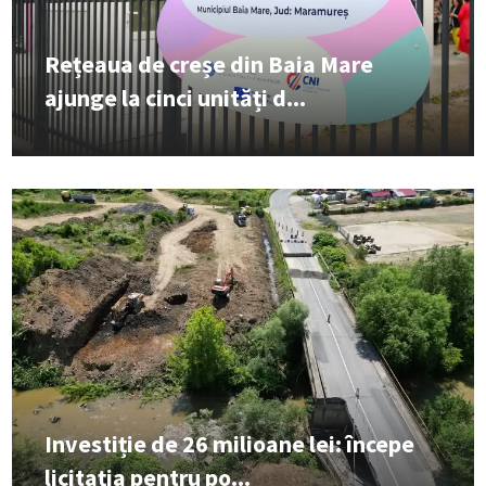
Rețeaua de creșe din Baia Mare
ajunge la cinci unități d...
Investiție de 26 milioane lei: începe
licitația pentru po...