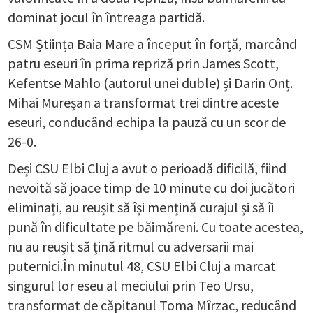
dominat jocul în întreaga partidă.
CSM Știința Baia Mare a început în forță, marcând
patru eseuri în prima repriză prin James Scott,
Kefentse Mahlo (autorul unei duble) și Darin Onț.
Mihai Mureșan a transformat trei dintre aceste
eseuri, conducând echipa la pauză cu un scor de
26-0.
Deși CSU Elbi Cluj a avut o perioadă dificilă, fiind
nevoită să joace timp de 10 minute cu doi jucători
eliminați, au reușit să își mențină curajul și să îi
pună în dificultate pe băimăreni. Cu toate acestea,
nu au reușit să țină ritmul cu adversarii mai
puternici.În minutul 48, CSU Elbi Cluj a marcat
singurul lor eseu al meciului prin Teo Ursu,
transformat de căpitanul Toma Mîrzac, reducând