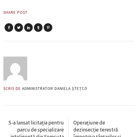
SHARE POST
SCRIS DE
ADMINISTRATOR DANIELA ȘTEȚCO
S-a lansat licitația pentru
Operațiune de
parcu de specializare
dezinsecție terestră
inteligentă din Șomcuta
împotriva țânțarilor și