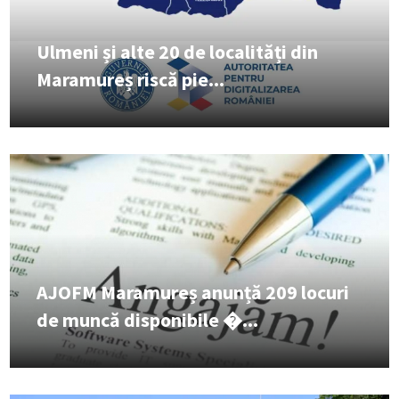
Ulmeni și alte 20 de localități din
Maramureș riscă pie...
AJOFM Maramureș anunță 209 locuri
de muncă disponibile �...