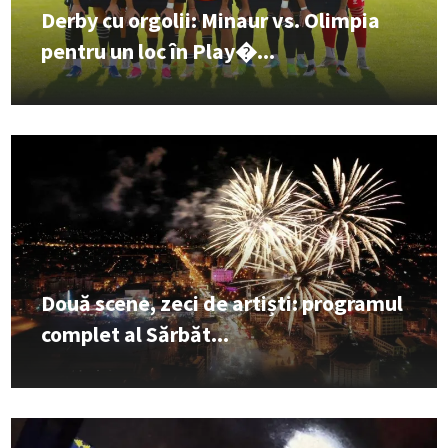
Derby cu orgolii: Minaur vs. Olimpia
pentru un loc în Play�...
Două scene, zeci de artiști: programul
complet al Sărbăt...