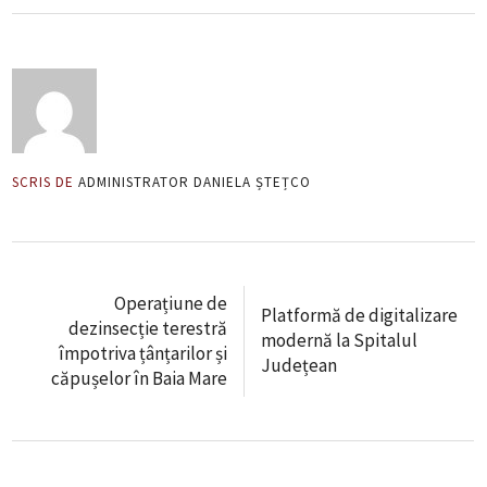
SCRIS DE
ADMINISTRATOR DANIELA ȘTEȚCO
Operațiune de
Platformă de digitalizare
dezinsecție terestră
modernă la Spitalul
împotriva țânțarilor și
Județean
căpușelor în Baia Mare