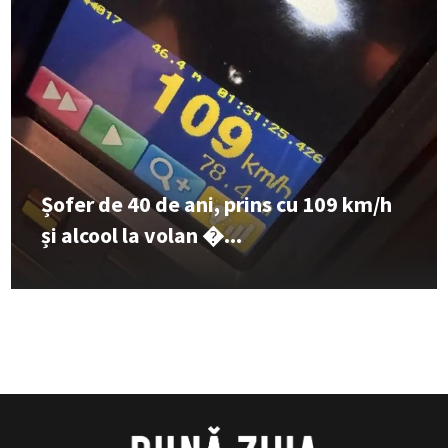
Șofer de 40 de ani, prins cu 109 km/h
și alcool la volan �...