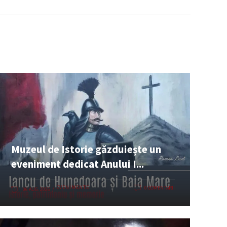
Muzeul de Istorie găzduiește un
eveniment dedicat Anului I...
EVENIMENTE
0 COMENTARII
06 AUG. 2026