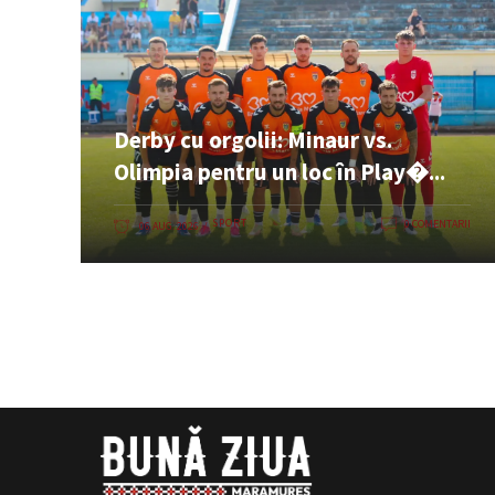
Derby cu orgolii: Minaur vs.
Olimpia pentru un loc în Play�...
SPORT
0 COMENTARII
06 AUG. 2026