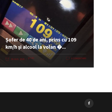
Șofer de 40 de ani, prins cu 109
km/h și alcool la volan �...
ȘTIRI
0 COMENTARII
06 AUG. 2026