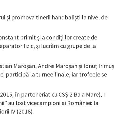
i și promova tinerii handbaliști la nivel de
nstant primit și a condițiilor create de
parator fizic, și lucrăm cu grupe de la
istian Maroșan, Andrei Maroșan și Ionuț Irimuș
 participă la turnee finale, iar trofeele se
(2015, în parteneriat cu CSȘ 2 Baia Mare), II
nii” au fost vicecampioni ai României: la
orii IV (2018).