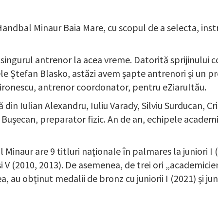
Handbal Minaur Baia Mare, cu scopul de a selecta, instru
ingurul antrenor la acea vreme. Datorită sprijinului co
le Ștefan Blasko, astăzi avem șapte antrenori și un pre
Mironescu, antrenor coordonator, pentru eZiarultău.
din Iulian Alexandru, Iuliu Varady, Silviu Surducan, Cr
ușecan, preparator fizic. An de an, echipele academiei
 Minaur are 9 titluri naționale în palmares la juniori I 
 și V (2010, 2013). De asemenea, de trei ori „academicie
a, au obținut medalii de bronz cu juniorii I (2021) și juni