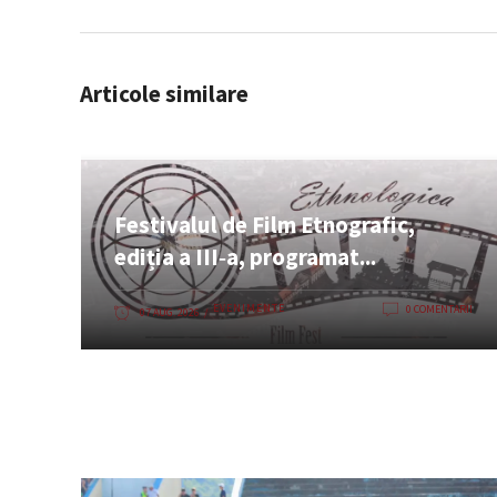
Articole similare
Festivalul de Film Etnografic,
ediția a III‑a, programat...
EVENIMENTE
0 COMENTARII
07 AUG. 2026