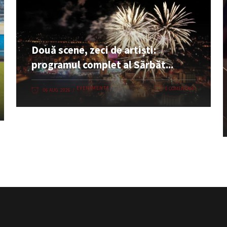
Două scene, zeci de artiști:
programul complet al Sărbăt...
EVENIMENTE
0 COMENTARII
06 AUG. 2026