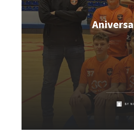
Aniversa
BY
N