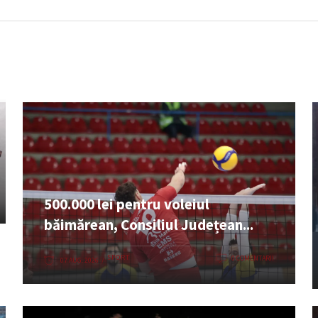
500.000 lei pentru voleiul
băimărean, Consiliul Județean...
SPORT
0 COMENTARII
07 AUG. 2026