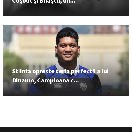
Coșbuc și Bilașcu, un...
Știința oprește seria perfectă a lui
Dinamo, Campioana c...