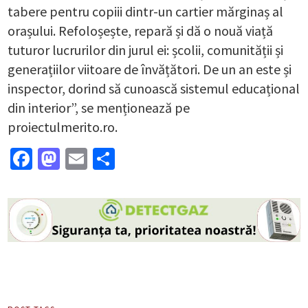
tabere pentru copiii dintr-un cartier mărginaș al
orașului. Refoloșește, repară și dă o nouă viață
tuturor lucrurilor din jurul ei: școlii, comunității și
generațiilor viitoare de învățători. De un an este și
inspector, dorind să cunoască sistemul educațional
din interior”, se menționează pe
proiectulmerito.ro.
Facebook
Mastodon
Email
Partajează