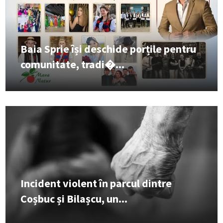
Baia Sprie își deschide porțile pentru
comunitate, tradi�...
Incident violent în parcul dintre
Coșbuc și Bilașcu, un...