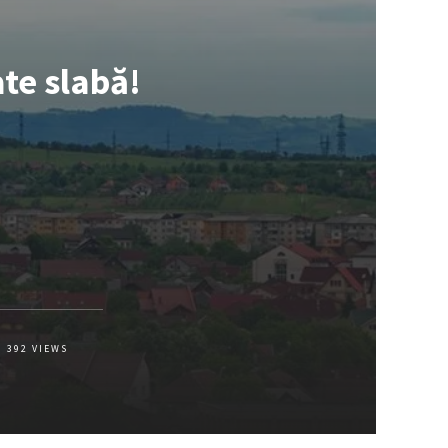
ate slabă!
392
VIEWS