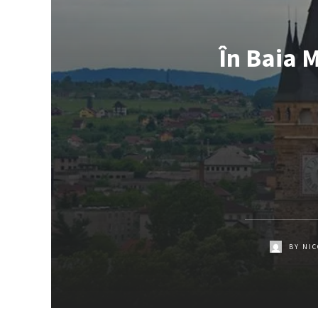
În Baia M
BY
NIC