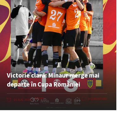
Victorie clară: Minaur merge mai
departe în Cupa României
SPORT
0 COMENTARII
05 AUG. 2026