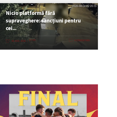
Nicio platformă fără
supraveghere: sancțiuni pentru
cei...
ȘTIRI
0 COMENTARII
06 AUG. 2026