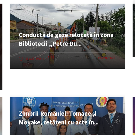
Conductă de gaze relocată în zona
Bibliotecii „Petre Du...
UTILE
0 COMENTARII
06 AUG. 2026
Zimbrii României: Tomane și
Moyake, cetățeni cu acte în...