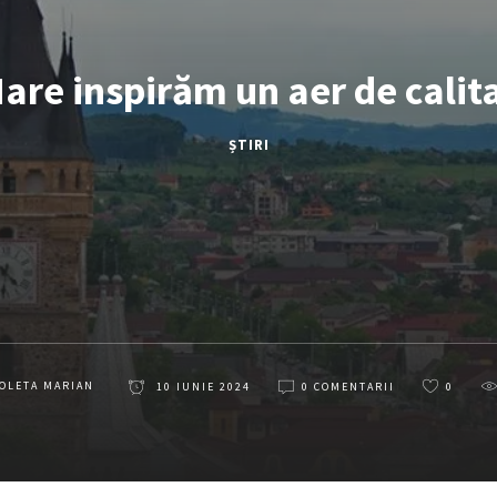
are inspirăm un aer de calit
ȘTIRI
OLETA MARIAN
10 IUNIE 2024
0 COMENTARII
0