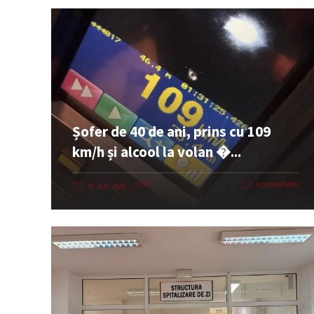
Șofer de 40 de ani, prins cu 109
km/h și alcool la volan �...
ȘTIRI
0 COMENTARII
06 AUG. 2026