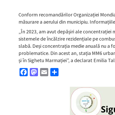
Conform recomandărilor Organizației Mondiale a
măsurare a aerului din municipiu. Informațiile
„În 2023, am avut depășiri ale concentrației med
sistemele de încălzire rezidențiale pe combust
slabă. Deși concentrația medie anuală nu a fo
problematice. Din acest an, stația MM6 urban
și în Sighetu Marmației”, a declarat Emilia Ta
Facebook
Mastodon
Email
Partajează