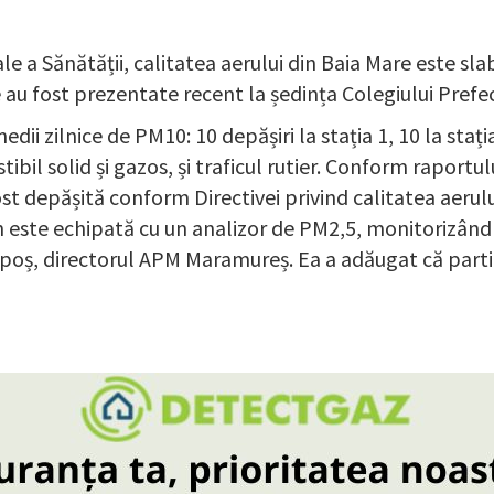
 Sănătății, calitatea aerului din Baia Mare este slabă
 au fost prezentate recent la ședința Colegiului Prefec
ii zilnice de PM10: 10 depășiri la stația 1, 10 la stația 
ibil solid și gazos, și traficul rutier. Conform raportu
st depășită conform Directivei privind calitatea aerul
 este echipată cu un analizor de PM2,5, monitorizând a
lpoș, directorul APM Maramureș. Ea a adăugat că particu