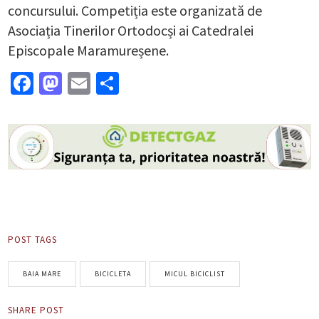
concursului. Competiția este organizată de
Asociația Tinerilor Ortodocși ai Catedralei
Episcopale Maramureșene.
Facebook
Mastodon
Email
Partajează
POST TAGS
BAIA MARE
BICICLETA
MICUL BICICLIST
SHARE POST