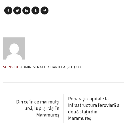
SCRIS DE
ADMINISTRATOR DANIELA ȘTEȚCO
Reparaţii capitale la
Din ce în ce mai mulți
infrastructura feroviară a
urși, lupi și râși în
două stații din
Maramureș
Maramureș