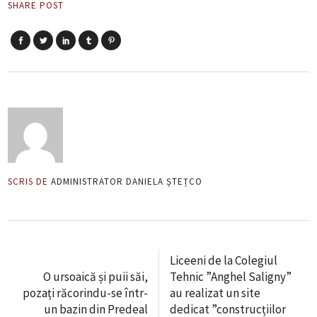
SHARE POST
SCRIS DE
ADMINISTRATOR DANIELA ȘTEȚCO
Liceeni de la Colegiul
O ursoaică și puii săi,
Tehnic ”Anghel Saligny”
pozați răcorindu-se într-
au realizat un site
un bazin din Predeal
dedicat ”construcțiilor