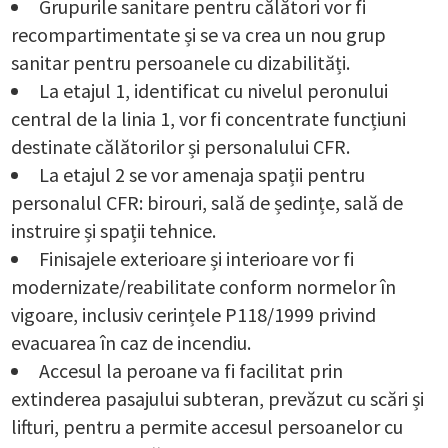
Grupurile sanitare pentru călători vor fi
recompartimentate și se va crea un nou grup
sanitar pentru persoanele cu dizabilități.
La etajul 1, identificat cu nivelul peronului
central de la linia 1, vor fi concentrate funcțiuni
destinate călătorilor și personalului CFR.
La etajul 2 se vor amenaja spații pentru
personalul CFR: birouri, sală de ședințe, sală de
instruire și spații tehnice.
Finisajele exterioare și interioare vor fi
modernizate/reabilitate conform normelor în
vigoare, inclusiv cerințele P118/1999 privind
evacuarea în caz de incendiu.
Accesul la peroane va fi facilitat prin
extinderea pasajului subteran, prevăzut cu scări și
lifturi, pentru a permite accesul persoanelor cu