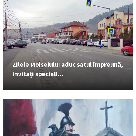
Zilele Moiseiului aduc satul împreună,
invitați speciali...