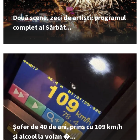
Două scene, zeci de artiști: programul
complet al Sărbăt...
Șofer de 40 de ani, prins cu 109 km/h
și alcool la volan �...