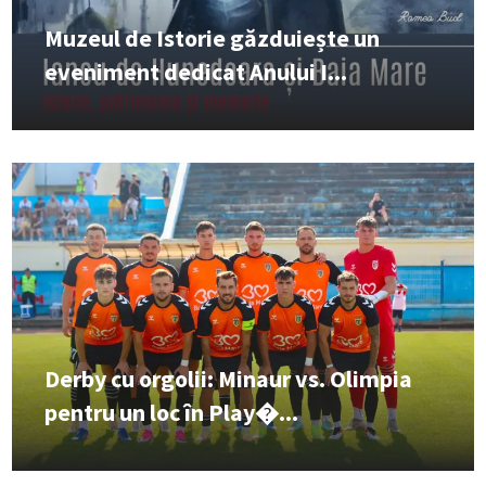
Muzeul de Istorie găzduiește un
eveniment dedicat Anului I...
Derby cu orgolii: Minaur vs. Olimpia
pentru un loc în Play�...