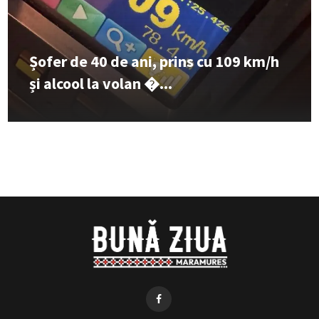
Șofer de 40 de ani, prins cu 109 km/h
și alcool la volan �...