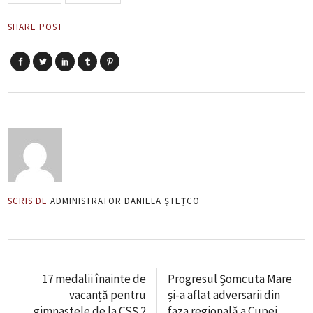
SHARE POST
SCRIS DE
ADMINISTRATOR DANIELA ȘTEȚCO
17 medalii înainte de
Progresul Șomcuta Mare
vacanță pentru
și-a aflat adversarii din
gimnastele de la CSȘ 2
faza regională a Cupei