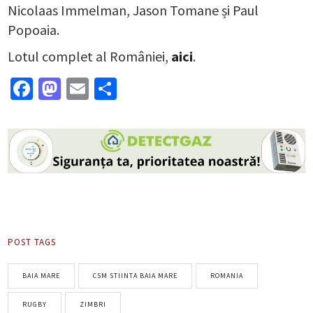
Nicolaas Immelman, Jason Tomane și Paul
Popoaia.
Lotul complet al României,
aici
.
Facebook
Mastodon
Email
Partajează
POST TAGS
BAIA MARE
CSM STIINTA BAIA MARE
ROMANIA
RUGBY
ZIMBRI