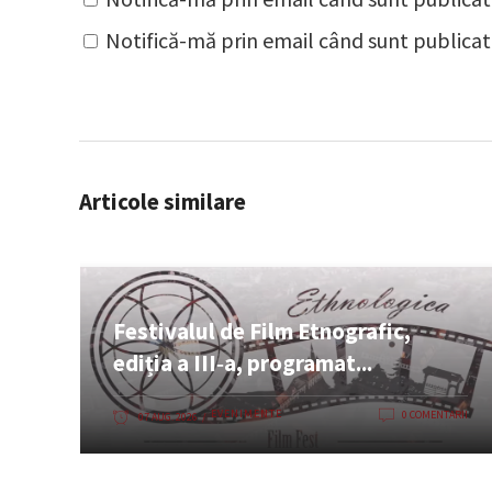
Notifică-mă prin email când sunt publicate
Articole similare
Festivalul de Film Etnografic,
ediția a III‑a, programat...
EVENIMENTE
0 COMENTARII
07 AUG. 2026