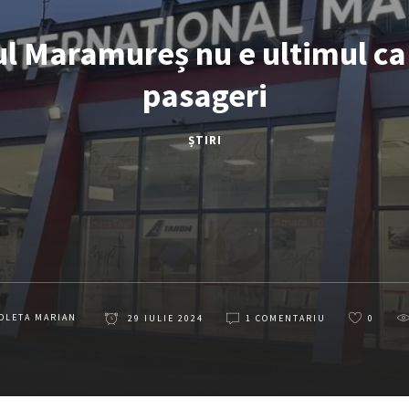
l Maramureș nu e ultimul c
pasageri
ȘTIRI
OLETA MARIAN
29 IULIE 2024
1 COMENTARIU
0