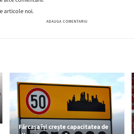
 articole noi.
Fărcașa își crește capacitatea de