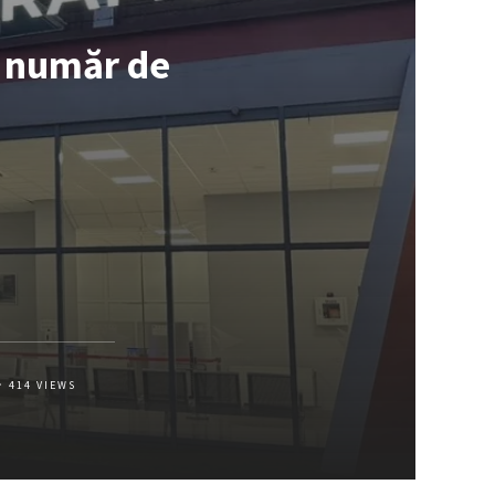
a număr de
414
VIEWS