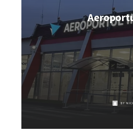
Aeroportu
BY
NIC