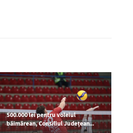
500.000 lei pentru voleiul
băimărean, Consiliul Județean...