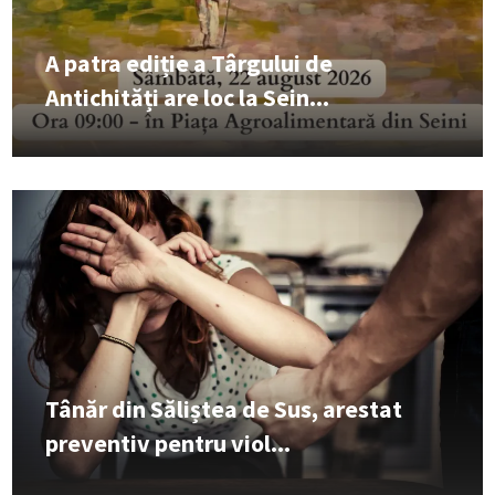
A patra ediție a Târgului de
Antichități are loc la Sein...
Tânăr din Săliștea de Sus, arestat
preventiv pentru viol...