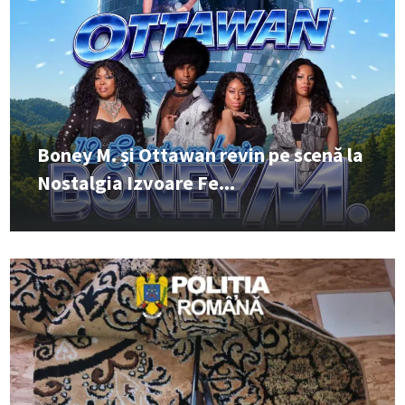
Boney M. și Ottawan revin pe scenă la
Nostalgia Izvoare Fe...