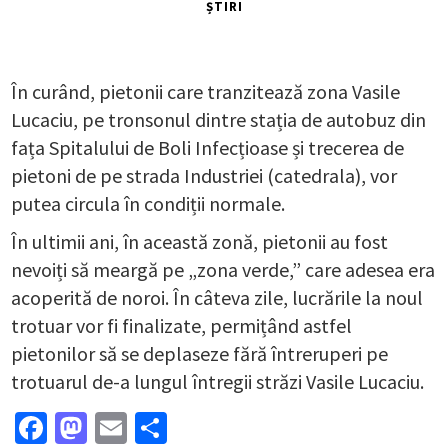
ȘTIRI
În curând, pietonii care tranzitează zona Vasile
Lucaciu, pe tronsonul dintre stația de autobuz din
fața Spitalului de Boli Infecțioase și trecerea de
pietoni de pe strada Industriei (catedrala), vor
putea circula în condiții normale.
În ultimii ani, în această zonă, pietonii au fost
nevoiți să meargă pe „zona verde,” care adesea era
acoperită de noroi. În câteva zile, lucrările la noul
trotuar vor fi finalizate, permițând astfel
pietonilor să se deplaseze fără întreruperi pe
trotuarul de-a lungul întregii străzi Vasile Lucaciu.
Facebook
Mastodon
Email
Partajează