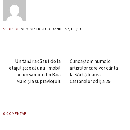
SCRIS DE
ADMINISTRATOR DANIELA ȘTEȚCO
Un tânăr a căzut de la
Cunoaștem numele
etajul şase al unui imobil
artiștilor care vor cânta
pe un șantier din Baia
la Sărbătoarea
Mare și a supraviețuit
Castanelor ediția 29
0 COMENTARII