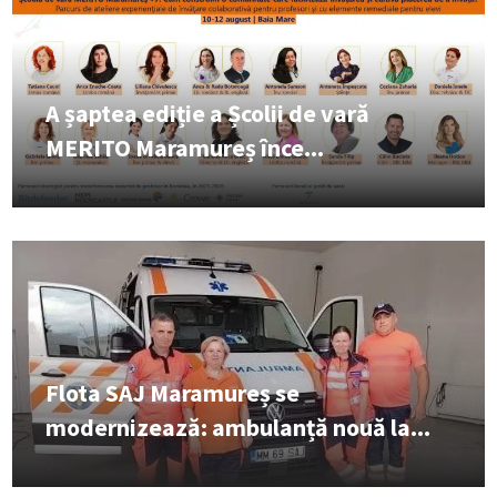
A șaptea ediție a Școlii de vară
MERITO Maramureș înce...
Flota SAJ Maramureș se
modernizează: ambulanță nouă la...