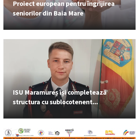
Proiect european pentru îngrijirea
seniorilor din Baia Mare
ISU Maramureș își completează
structura cu sublocotenent...