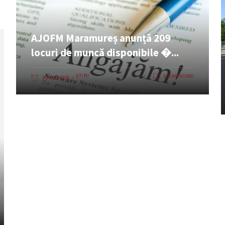
AJOFM Maramureș anunță 209
locuri de muncă disponibile �...
ȘTIRI
0 COMENTARII
05 AUG. 2026