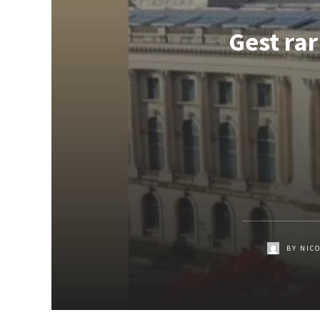
Gest rar
BY
NIC