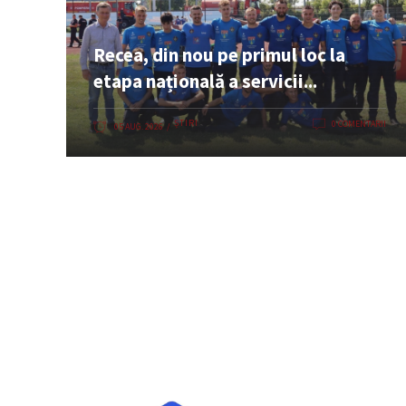
Recea, din nou pe primul loc la
etapa națională a servicii...
ȘTIRI
0 COMENTARII
05 AUG. 2026