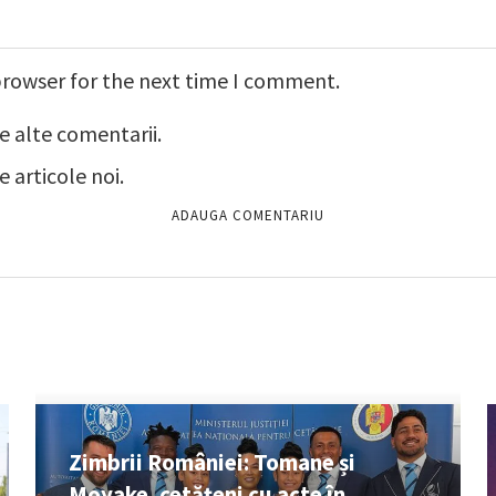
browser for the next time I comment.
e alte comentarii.
 articole noi.
Zimbrii României: Tomane și
Moyake, cetățeni cu acte în...