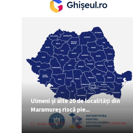
Ulmeni și alte 20 de localități din
Maramureș riscă pie...
ȘTIRI
0 COMENTARII
05 AUG. 2026