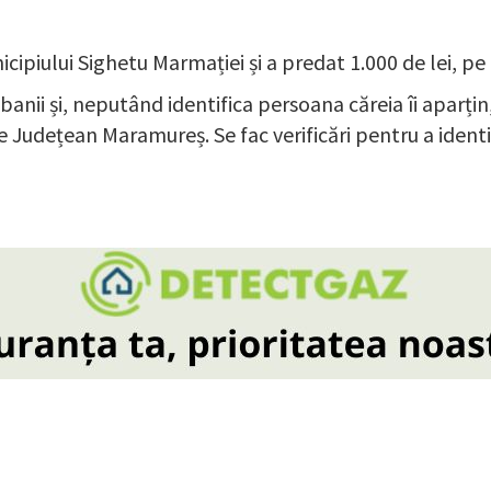
icipiului Sighetu Marmației și a predat 1.000 de lei, pe
banii și, neputând identifica persoana căreia îi aparțin,
e Județean Maramureș. Se fac verificări pentru a ident