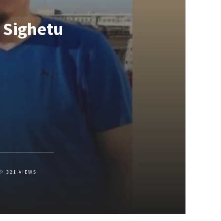
n Sighetu
321
VIEWS