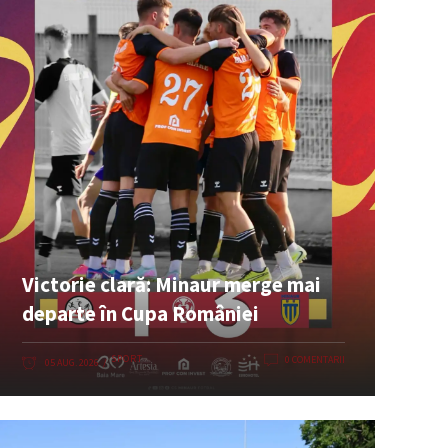
Victorie clară: Minaur merge mai
departe în Cupa României
SPORT
0 COMENTARII
05 AUG. 2026