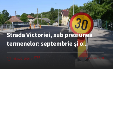
Strada Victoriei, sub presiunea
termenelor: septembrie și o...
ȘTIRI
0 COMENTARII
05 AUG. 2026