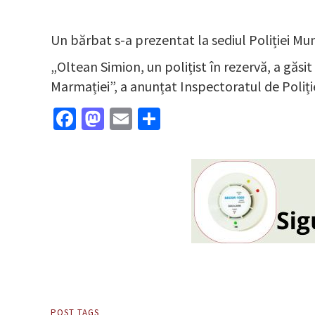
Un bărbat s-a prezentat la sediul Poliției Mun
„Oltean Simion, un polițist în rezervă, a găsit 
Marmației”, a anunțat Inspectoratul de Poliți
Facebook
Mastodon
Email
Partajează
POST TAGS