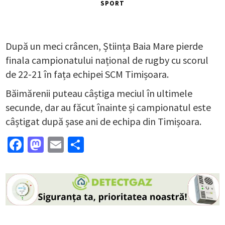
SPORT
După un meci crâncen, Știința Baia Mare pierde
finala campionatului național de rugby cu scorul
de 22-21 în fața echipei SCM Timișoara.
Băimărenii puteau câștiga meciul în ultimele
secunde, dar au făcut înainte și campionatul este
câștigat după șase ani de echipa din Timișoara.
Facebook
Mastodon
Email
Partajează