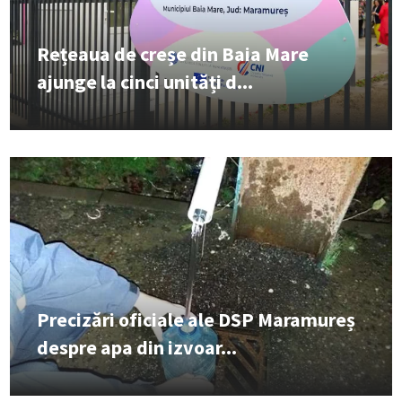
Rețeaua de creșe din Baia Mare
ajunge la cinci unități d...
Precizări oficiale ale DSP Maramureș
despre apa din izvoar...