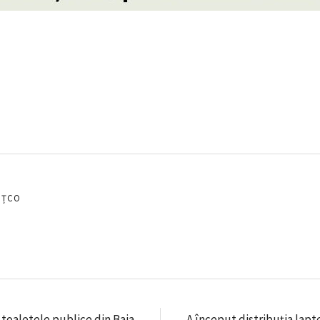
EȚCO
ă toaletele publice din Baia
A început distribuția lapte