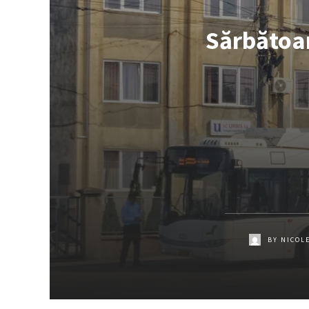
Sărbătoar
BY
NICOL