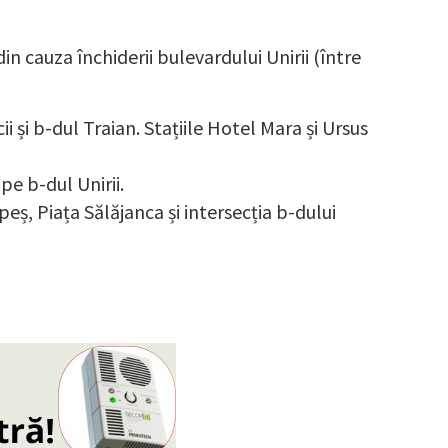
 cauza închiderii bulevardului Unirii (între
ii și b-dul Traian. Stațiile Hotel Mara și Ursus
 pe b-dul Unirii.
peș, Piața Sălăjanca și intersecția b-dului