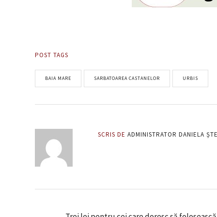
POST TAGS
BAIA MARE
SARBATOAREA CASTANELOR
URBIS
SCRIS DE
ADMINISTRATOR DANIELA ȘT
Trei lei pentru cei care doresc să foloseasc