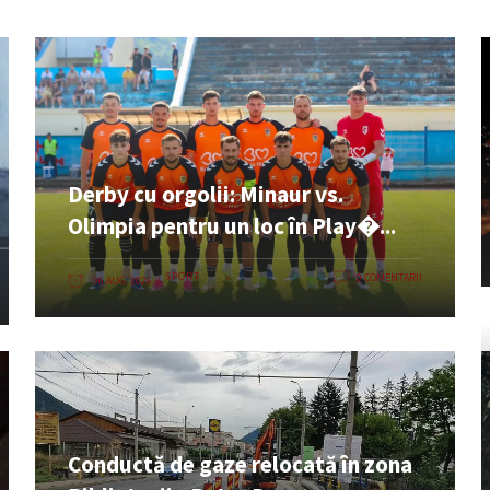
Derby cu orgolii: Minaur vs.
Olimpia pentru un loc în Play�...
SPORT
0 COMENTARII
06 AUG. 2026
Conductă de gaze relocată în zona