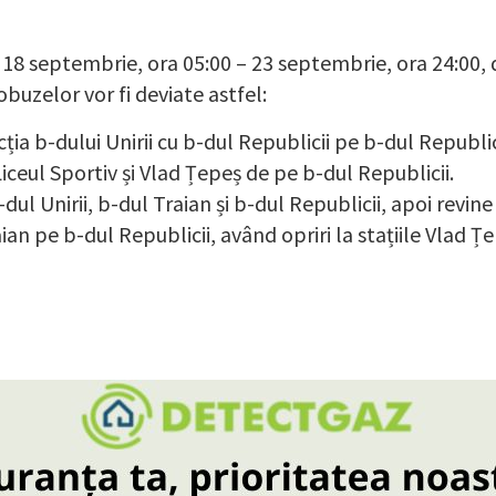
8 septembrie, ora 05:00 – 23 septembrie, ora 24:00, din
obuzelor vor fi deviate astfel:
ecția b-dului Unirii cu b-dul Republicii pe b-dul Republic
 Liceul Sportiv și Vlad Țepeș de pe b-dul Republicii.
dul Unirii, b-dul Traian și b-dul Republicii, apoi revine
aian pe b-dul Republicii, având opriri la stațiile Vlad Țe