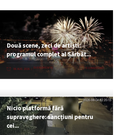
Două scene, zeci de artiști:
programul complet al Sărbăt...
EVENIMENTE
0 COMENTARII
06 AUG. 2026
Nicio platformă fără
supraveghere: sancțiuni pentru
cei...