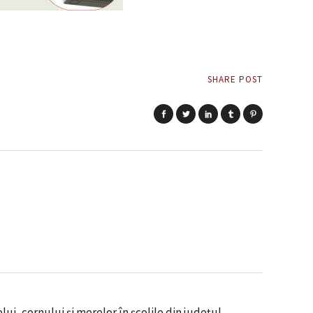
SHARE POST
lui, cornului și merelor în școlile din județul