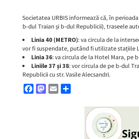
Societatea URBIS informează că, în perioada 1
b-dul Traian și b-dul Republicii), traseele aut
Linia 40 (METRO)
: va circula de la inters
vor fi suspendate, putând fi utilizate stațiile
Linia 36
: va circula de la Hotel Mara, pe b-
Liniile 37 și 38
: vor circula de pe b-dul Tr
Republicii cu str. Vasile Alecsandri.
Facebook
Mastodon
Email
Partajează