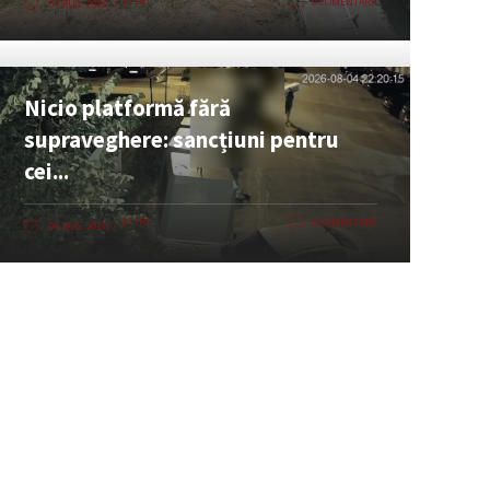
ȘTIRI
0 COMENTARII
07 AUG. 2026
Nicio platformă fără
supraveghere: sancțiuni pentru
cei...
ȘTIRI
0 COMENTARII
06 AUG. 2026