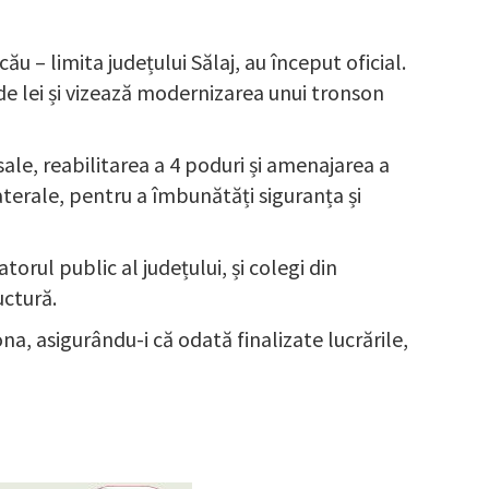
u – limita județului Sălaj, au început oficial.
de lei și vizează modernizarea unui tronson
sale, reabilitarea a 4 poduri și amenajarea a
aterale, pentru a îmbunătăți siguranța și
orul public al județului, și colegi din
uctură.
ona, asigurându-i că odată finalizate lucrările,