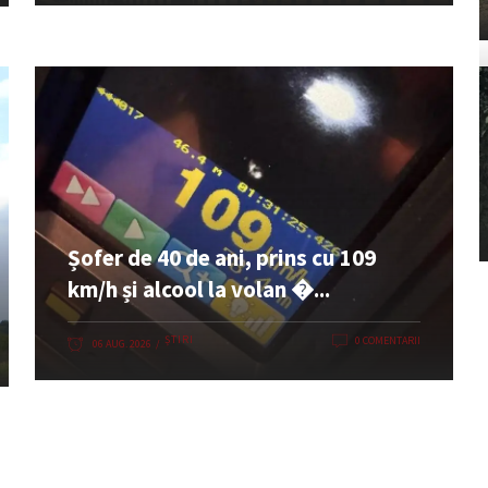
Șofer de 40 de ani, prins cu 109
km/h și alcool la volan �...
ȘTIRI
0 COMENTARII
06 AUG. 2026