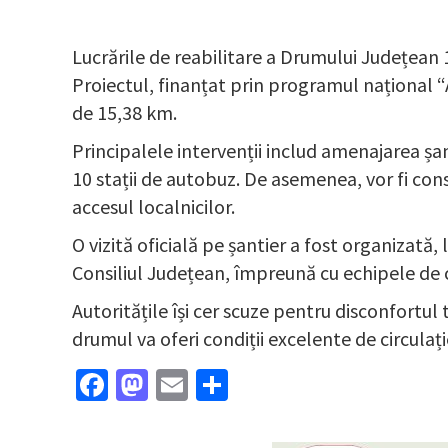
Lucrările de reabilitare a Drumului Județean 1
Proiectul, finanțat prin programul național “
de 15,38 km.
Principalele intervenții includ amenajarea șan
10 stații de autobuz. De asemenea, vor fi cons
accesul localnicilor.
O vizită oficială pe șantier a fost organizată,
Consiliul Județean, împreună cu echipele de c
Autoritățile își cer scuze pentru disconfortul 
drumul va oferi condiții excelente de circulați
Facebook
Mastodon
Email
Partajează