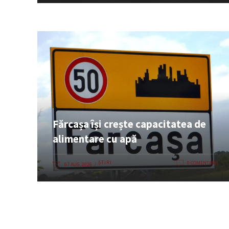
Fărcașa își crește capacitatea de
alimentare cu apă
ȘTIRI
0 COMENTARII
07 AUG. 2026