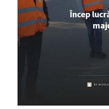
Încep lucr
majo
BY
NICOLE