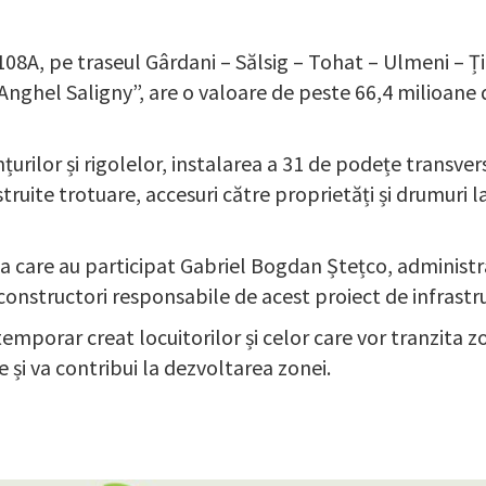
08A, pe traseul Gârdani – Sălsig – Tohat – Ulmeni – Țică
Anghel Saligny”, are o valoare de peste 66,4 milioane 
țurilor și rigolelor, instalarea a 31 de podețe transver
truite trotuare, accesuri către proprietăți și drumuri l
 la care au participat Gabriel Bogdan Ștețco, administrat
onstructori responsabile de acest proiect de infrastr
temporar creat locuitorilor și celor care vor tranzita z
e și va contribui la dezvoltarea zonei.