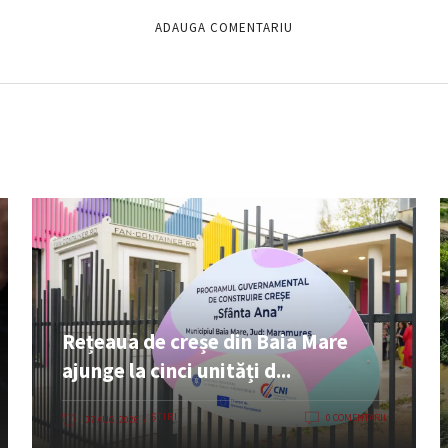
Rețeaua de creșe din Baia Mare
ajunge la cinci unități d...
ȘTIRI
0 COMENTARII
07 AUG. 2026