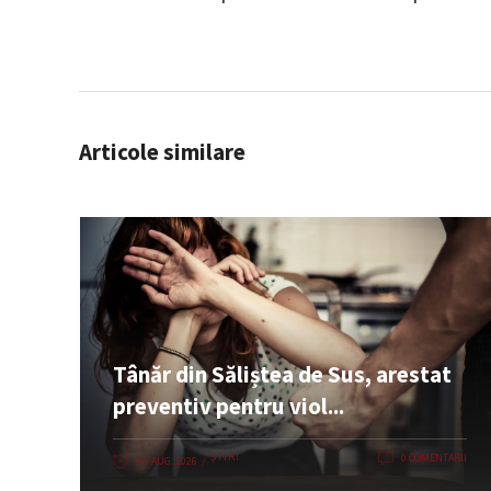
Articole similare
Tânăr din Săliștea de Sus, arestat
preventiv pentru viol...
ȘTIRI
0 COMENTARII
07 AUG. 2026