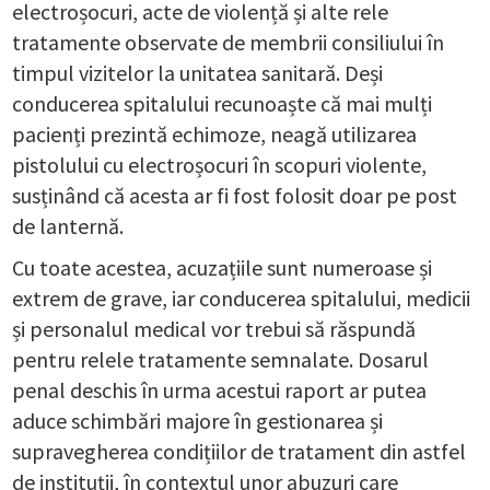
electroșocuri, acte de violență și alte rele
tratamente observate de membrii consiliului în
timpul vizitelor la unitatea sanitară. Deși
conducerea spitalului recunoaște că mai mulți
pacienți prezintă echimoze, neagă utilizarea
pistolului cu electroșocuri în scopuri violente,
susținând că acesta ar fi fost folosit doar pe post
de lanternă.
Cu toate acestea, acuzațiile sunt numeroase și
extrem de grave, iar conducerea spitalului, medicii
și personalul medical vor trebui să răspundă
pentru relele tratamente semnalate. Dosarul
penal deschis în urma acestui raport ar putea
aduce schimbări majore în gestionarea și
supravegherea condițiilor de tratament din astfel
de instituții, în contextul unor abuzuri care