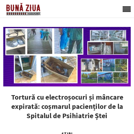
Tortură cu electroșocuri și mâncare
expirată: coșmarul pacienților de la
Spitalul de Psihiatrie Ștei
ȘTIRI