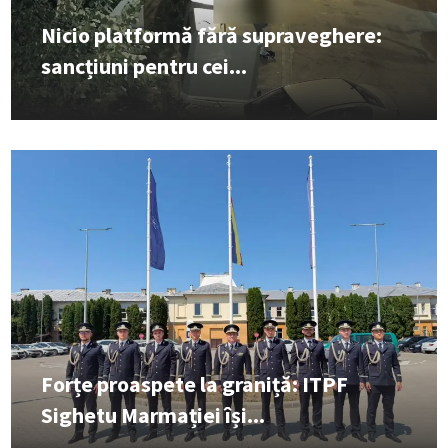
Nicio platformă fără supraveghere:
sancțiuni pentru cei...
Forțe proaspete la graniță: ITPF
Sighetu Marmației își...