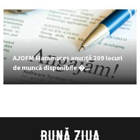
AJOFM Maramureș anunță 209 locuri
de muncă disponibile �...