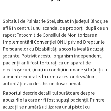
Spitalul de Psihiatrie Ștei, situat în județul Bihor, se
află în centrul unui scandal de proporții după ce un
raport întocmit de Consiliul de Monitorizare a
Implementării Convenției ONU privind Drepturile
Persoanelor cu Dizabilități a scos la iveală acuzații
șocante. Potrivit acestui organism independent,
pacienții ar fi fost torturați cu un aparat de
electroșocuri, ținuți în condiții inumane și hrăniți cu
alimente expirate. În urma acestor dezvăluiri,
autoritățile au deschis un dosar penal.
Raportul descrie detalii tulburătoare despre
abuzurile la care ar fi fost supuși pacienții. Printre
acuzații se numără utilizarea unui pistol cu