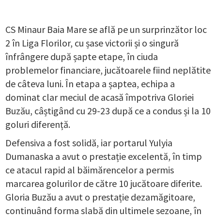
CS Minaur Baia Mare se află pe un surprinzător loc
2 în Liga Florilor, cu șase victorii și o singură
înfrângere după șapte etape, în ciuda
problemelor financiare, jucătoarele fiind neplătite
de câteva luni. În etapa a șaptea, echipa a
dominat clar meciul de acasă împotriva Gloriei
Buzău, câștigând cu 29-23 după ce a condus și la 10
goluri diferență.
Defensiva a fost solidă, iar portarul Yulyia
Dumanaska a avut o prestație excelentă, în timp
ce atacul rapid al băimărencelor a permis
marcarea golurilor de către 10 jucătoare diferite.
Gloria Buzău a avut o prestație dezamăgitoare,
continuând forma slabă din ultimele sezoane, în