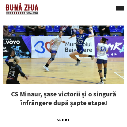
CS Minaur, șase victorii și o singură
înfrângere după șapte etape!
SPORT