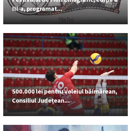
III‑a, programat...
500.000 lei pentru voleiul băimărean,
Consiliul Județean...