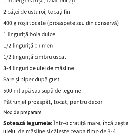
1 ardei gras roșu, tăiat bucăți
2 căței de usturoi, tocați fin
400 g roșii tocate (proaspete sau din conservă)
1 linguriță boia dulce
1/2 linguriță chimen
1/2 linguriță cimbru uscat
3-4 linguri de ulei de măsline
Sare și piper după gust
500 ml apă sau supă de legume
Pătrunjel proaspăt, tocat, pentru decor
Mod de preparare:
Sotează legumele
: Într-o cratiță mare, încălzește
uleiul de măsline și călește ceapa timp de 3-4