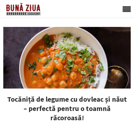
Tocăniță de legume cu dovleac și năut
– perfectă pentru o toamnă
răcoroasă!