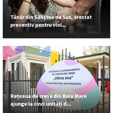
Tânăr din Săliștea de Sus, arestat
preventiv pentru viol...
Rețeaua de creșe din Baia Mare
ajunge la cinci unități d...