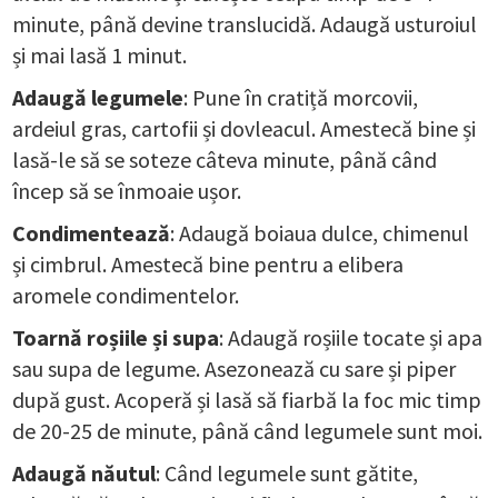
minute, până devine translucidă. Adaugă usturoiul
și mai lasă 1 minut.
Adaugă legumele
: Pune în cratiță morcovii,
ardeiul gras, cartofii și dovleacul. Amestecă bine și
lasă-le să se soteze câteva minute, până când
încep să se înmoaie ușor.
Condimentează
: Adaugă boiaua dulce, chimenul
și cimbrul. Amestecă bine pentru a elibera
aromele condimentelor.
Toarnă roșiile și supa
: Adaugă roșiile tocate și apa
sau supa de legume. Asezonează cu sare și piper
după gust. Acoperă și lasă să fiarbă la foc mic timp
de 20-25 de minute, până când legumele sunt moi.
Adaugă năutul
: Când legumele sunt gătite,