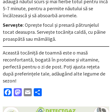
adaugă năutul scurs și mai fierbe totul pentru încă
5-7 minute, pentru a permite năutului să se
încălzească și să absoarbă aromele.
Servește
: Oprește focul și presară pătrunjelul
tocat deasupra. Servește tocănița caldă, cu pâine
proaspătă sau mămăligă.
Această tocăniță de toamnă este o masă
reconfortantă, bogată în proteine și vitamine,
perfectă pentru o zi de post. Poți ajusta rețeta
după preferințele tale, adăugând alte legume de
sezon!
Facebook
Mastodon
Email
Partajează