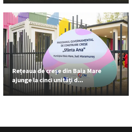
Rețeaua de creșe din Baia Mare
ajunge la cinci unități d...