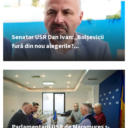
Senator USR Dan Ivan:„Bolșevicii
fură din nou alegerile?...
Parlamentarii USR de Maramureș s-