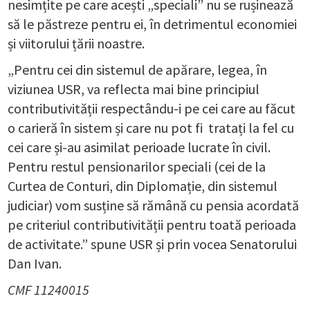
nesimțite pe care acești „speciali” nu se rușinează
să le păstreze pentru ei, în detrimentul economiei
și viitorului țării noastre.
„Pentru cei din sistemul de apărare, legea, în
viziunea USR, va reflecta mai bine principiul
contributivității respectându-i pe cei care au făcut
o carieră în sistem și care nu pot fi tratați la fel cu
cei care și-au asimilat perioade lucrate în civil.
Pentru restul pensionarilor speciali (cei de la
Curtea de Conturi, din Diplomație, din sistemul
judiciar) vom susține să rămână cu pensia acordată
pe criteriul contributivității pentru toată perioada
de activitate.” spune USR și prin vocea Senatorului
Dan Ivan.
CMF 11240015