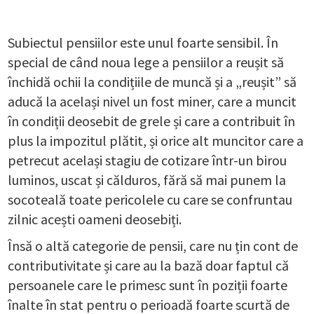
Subiectul pensiilor este unul foarte sensibil. În
special de când noua lege a pensiilor a reușit să
închidă ochii la condițiile de muncă și a „reușit” să
aducă la același nivel un fost miner, care a muncit
în condiții deosebit de grele și care a contribuit în
plus la impozitul plătit, și orice alt muncitor care a
petrecut același stagiu de cotizare într-un birou
luminos, uscat și călduros, fără să mai punem la
socoteală toate pericolele cu care se confruntau
zilnic acești oameni deosebiți.
Însă o altă categorie de pensii, care nu țin cont de
contributivitate și care au la bază doar faptul că
persoanele care le primesc sunt în poziții foarte
înalte în stat pentru o perioadă foarte scurtă de