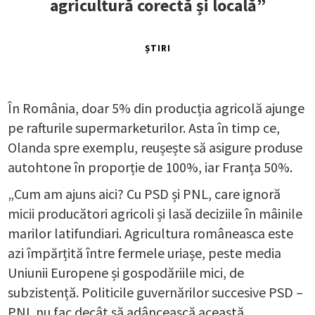
agricultură corectă și locală”
ȘTIRI
În România, doar 5% din producția agricolă ajunge
pe rafturile supermarketurilor. Asta în timp ce,
Olanda spre exemplu, reușește să asigure produse
autohtone în proporție de 100%, iar Franța 50%.
„Cum am ajuns aici? Cu PSD și PNL, care ignoră
micii producători agricoli și lasă deciziile în mâinile
marilor latifundiari. Agricultura româneasca este
azi împărțită între fermele uriașe, peste media
Uniunii Europene și gospodăriile mici, de
subzistență. Politicile guvernărilor succesive PSD –
PNL nu fac decât să adâncească această