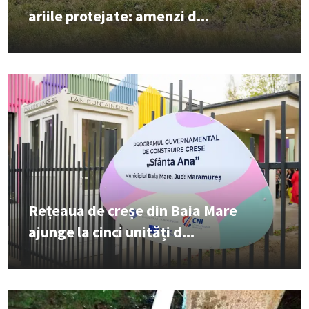
ariile protejate: amenzi d...
Rețeaua de creșe din Baia Mare
ajunge la cinci unități d...