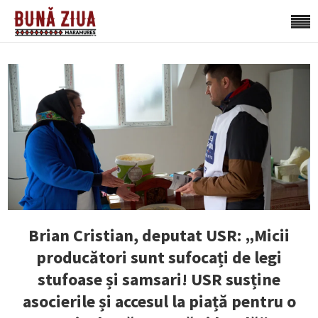
Brian Cristian, deputat USR: „Micii
producători sunt sufocați de legi
stufoase și samsari! USR susține
asocierile și accesul la piață pentru o