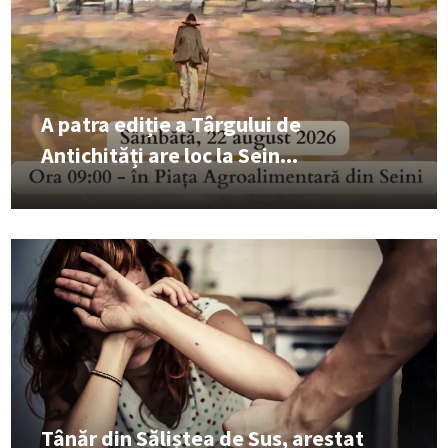
A patra ediție a Târgului de
Antichități are loc la Sein...
Tânăr din Săliștea de Sus, arestat