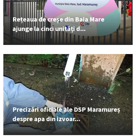
Rețeaua de creșe din Baia Mare
ajunge la cinci unități d...
Precizări oficiale ale DSP Maramureș
despre apa din izvoar...