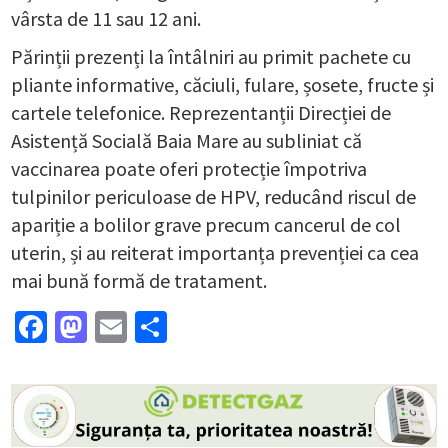
vârsta de 11 sau 12 ani.
Părinții prezenți la întâlniri au primit pachete cu
pliante informative, căciuli, fulare, șosete, fructe și
cartele telefonice. Reprezentanții Direcției de
Asistență Socială Baia Mare au subliniat că
vaccinarea poate oferi protecție împotriva
tulpinilor periculoase de HPV, reducând riscul de
apariție a bolilor grave precum cancerul de col
uterin, și au reiterat importanța prevenției ca cea
mai bună formă de tratament.
Facebook
Mastodon
Email
Partajează