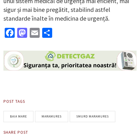
unui sistem medical de urgență mai eficient, mai
sigur și mai bine pregătit, stabilind astfel
standarde înalte în medicina de urgență.
Facebook
Mastodon
Email
Partajează
POST TAGS
BAIA MARE
MARAMURES
SMURD MARAMURES
SHARE POST