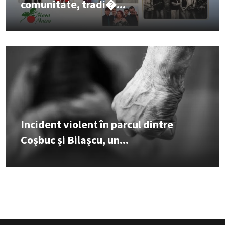
comunitate, tradi�...
Incident violent în parcul dintre
Coșbuc și Bilașcu, un...