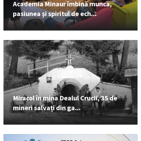
Academia Minaur îmbină munca,
pasiunea și spiritul de ech...
Miracol în mina Dealul Crucii, 35 de
mineri salvați din ga...