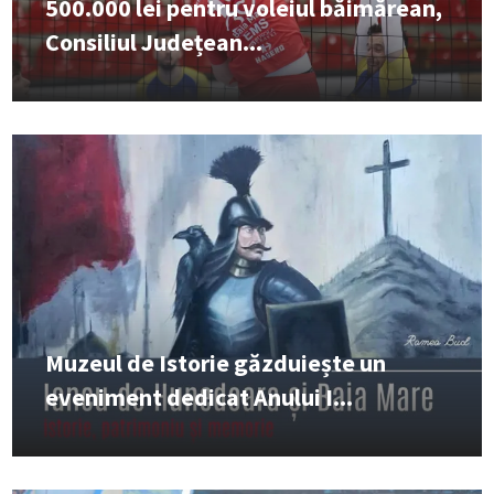
500.000 lei pentru voleiul băimărean,
Consiliul Județean...
Muzeul de Istorie găzduiește un
eveniment dedicat Anului I...