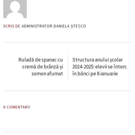
SCRIS DE
ADMINISTRATOR DANIELA ȘTEȚCO
Ruladă de spanac cu
Structura anului școlar
cremă de brânză și
2024-2025: elevii se întorc
somon afumat
în bănci pe 8 ianuarie
0 COMENTARII