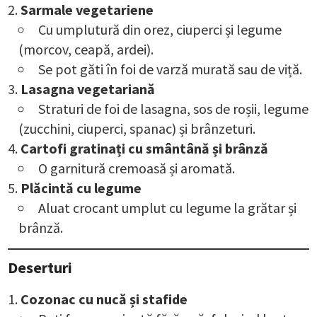
Sarmale vegetariene
Cu umplutură din orez, ciuperci și legume
(morcov, ceapă, ardei).
Se pot găti în foi de varză murată sau de viță.
Lasagna vegetariană
Straturi de foi de lasagna, sos de roșii, legume
(zucchini, ciuperci, spanac) și brânzeturi.
Cartofi gratinați cu smântână și brânză
O garnitură cremoasă și aromată.
Plăcintă cu legume
Aluat crocant umplut cu legume la grătar și
brânză.
Deserturi
Cozonac cu nucă și stafide