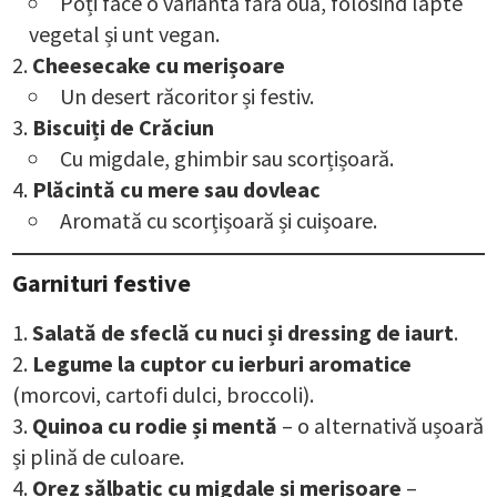
Poți face o variantă fără ouă, folosind lapte
vegetal și unt vegan.
Cheesecake cu merișoare
Un desert răcoritor și festiv.
Biscuiți de Crăciun
Cu migdale, ghimbir sau scorțișoară.
Plăcintă cu mere sau dovleac
Aromată cu scorțișoară și cuișoare.
Garnituri festive
Salată de sfeclă cu nuci și dressing de iaurt
.
Legume la cuptor cu ierburi aromatice
(morcovi, cartofi dulci, broccoli).
Quinoa cu rodie și mentă
– o alternativă ușoară
și plină de culoare.
Orez sălbatic cu migdale și merișoare
–