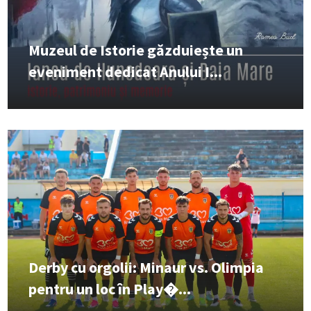
Muzeul de Istorie găzduiește un
eveniment dedicat Anului I...
Derby cu orgolii: Minaur vs. Olimpia
pentru un loc în Play�...