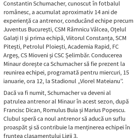
Constantin Schumacher, cunoscut în fotbalul
românesc, a acumulat aproximativ 14 ani de
experiență ca antrenor, conducând echipe precum
Juventus București, CSM Râmnicu Vâlcea, Oțelul
Galați II și prima echipă, Viitorul Constanța, SCM
Pitești, Petrolul Ploiești, Academia Rapid, FC
Argeș, CS Mioveni și CSC Șelimbăr. Conducerea
Minaur dorește ca Schumacher să fie prezent la
reunirea echipei, programată pentru miercuri, 15
ianuarie, ora 12, la Stadionul „Viorel Mateianu”.
Dacă va fi numit, Schumacher va deveni al
patrulea antrenor al Minaur în acest sezon, după
Francisc Dican, Romulus Buia și Marius Popescu.
Clubul speră ca noul antrenor să aducă un suflu
proaspăt și să contribuie la menținerea echipei în
fruntea clasamentului Ligii 3.