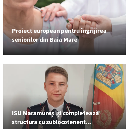
Proiect european pentru îngrijirea
seniorilor din Baia Mare
ISU Maramureș își completează
structura cu sublocotenent...